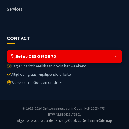
Services
CONTACT
Bel nu 085 019 58 75
Dag en nacht bereikbaar, ook in het weekend
Altijd een gratis, vrijblijvende offerte
Werkzaam in Goes en omstreken
© 1992–2026
Ontstoppingsbedrijf Goes
· KvK 20034473 ·
BTW NL810422177B01
Algemene voorwaarden
·
Privacy
·
Cookies
·
Disclaimer
·
Sitemap