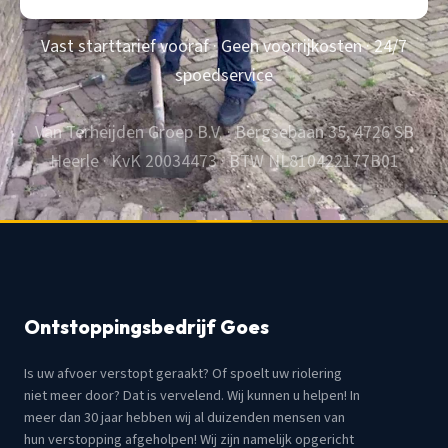
Vast starttarief vooraf · Geen voorrijkosten · 24/7
spoedservice
Van Terheijden Groep B.V. · Bergsebaan 35, 4726 SB
Heerle · KvK 20034473 · BTW NL810422177B01
Ontstoppingsbedrijf Goes
Is uw afvoer verstopt geraakt? Of spoelt uw riolering
niet meer door? Dat is vervelend. Wij kunnen u helpen! In
meer dan 30 jaar hebben wij al duizenden mensen van
hun verstopping afgeholpen! Wij zijn namelijk opgericht