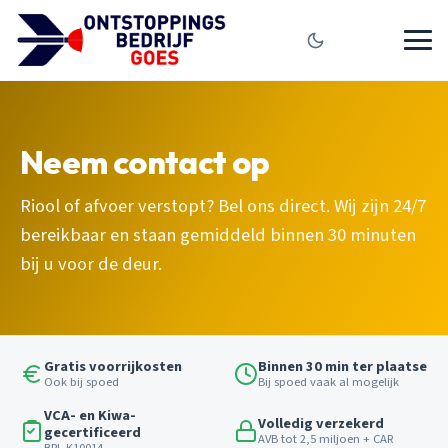
Neem contact op
Riool of afvoer verstopt? Bel ons direct. Wij zijn 24/7
bereikbaar en staan gemiddeld binnen 30 minuten
bij u voor de deur.
Gratis voorrijkosten
Binnen 30 min ter plaatse
Ook bij spoed
Bij spoed vaak al mogelijk
VCA- en Kiwa-
Volledig verzekerd
gecertificeerd
AVB tot 2,5 miljoen + CAR
BRL K10014